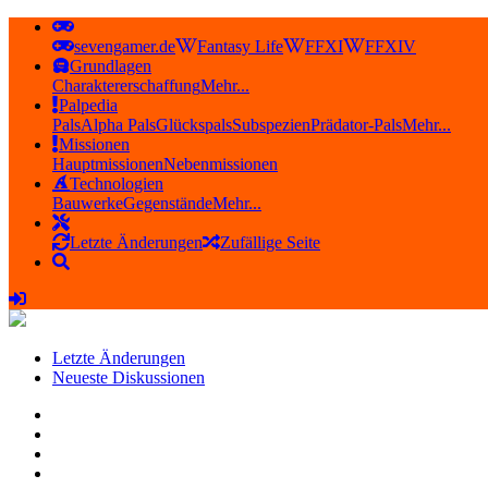
sevengamer.de
Fantasy Life
FFXI
FFXIV
Grundlagen
Charaktererschaffung
Mehr...
Palpedia
Pals
Alpha Pals
Glückspals
Subspezien
Prädator-Pals
Mehr...
Missionen
Hauptmissionen
Nebenmissionen
Technologien
Bauwerke
Gegenstände
Mehr...
Letzte Änderungen
Zufällige Seite
Letzte Änderungen
Neueste Diskussionen