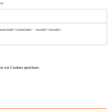
er:
noinclude></noinclude>
<nowiki></nowiki>
ss wir Cookies speichern.