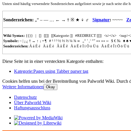
Unten sind häufig verwendete Sonderzeichen aufgelistet sowie je nach seite die h
Sonderzeichen:
„“
–
—
…
←
→
†
※
★
♀
♂
Signatur
:
~~~~
Ze
Wiki Syntax:
{{}}
|
[]
[[]]
[[Kategorie:]]
#REDIRECT
[[]]
<s></s>
<sup><
Symbole:
~
|
¡
¿
†
↔
↑
↓
•
¶
#
¹
²
³
½
⅓
⅔
¼
¾
∞
„“
’
‚‘
“”
«»
»«
›‹
$
€
№
♠
♣
Sonderzeichen:
Á
á
É
é
À
à
È
è
Â
â
Ê
ê
Ä
ä
Ë
ë
Ï
ï
Ö
ö
Ü
ü
Ā
ā
Ē
ē
Ī
ī
Ō
ō
Ū
ū
Diese Seite ist in einer versteckten Kategorie enthalten:
Kategorie:Pages using Tabber parser tag
Cookies helfen uns bei der Bereitstellung von Palworld Wiki. Durch 
Weitere Informationen
Okay
Datenschutz
Über Palworld Wiki
Haftungsausschluss