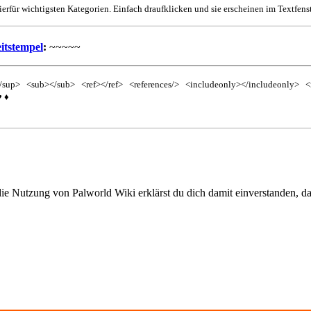
ierfür wichtigsten Kategorien. Einfach draufklicken und sie erscheinen im Textfenst
itstempel
:
~~~~~
/sup>
<sub></sub>
<ref></ref>
<references/>
<includeonly></includeonly>
<
♥
♦
die Nutzung von Palworld Wiki erklärst du dich damit einverstanden, da